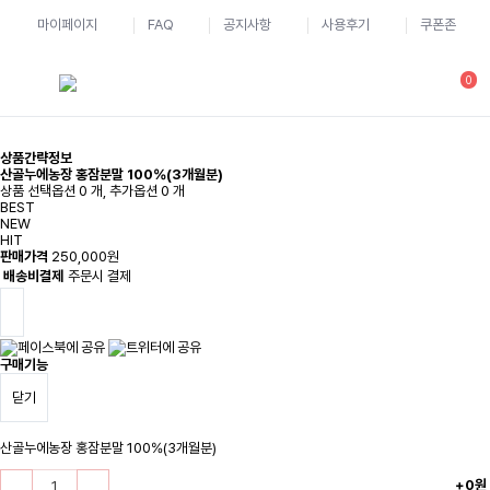
마이페이지
FAQ
공지사항
사용후기
쿠폰존
0
상품간략정보
산골누에농장 홍잠분말 100%(3개월분)
상품 선택옵션 0 개, 추가옵션 0 개
BEST
NEW
HIT
판매가격
250,000원
배송비결제
주문시 결제
구매기능
닫기
산골누에농장 홍잠분말 100%(3개월분)
+0원