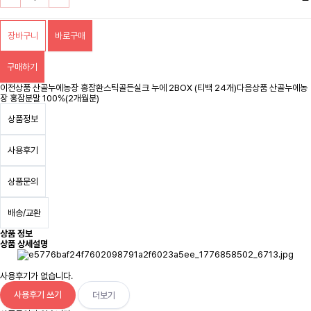
장바구니
바로구매
구매하기
이전상품
산골누에농장 홍잠환스틱골든실크 누에 2BOX (티백 24개)
다음상품
산골누에농
장 홍잠분말 100%(2개월분)
상품정보
사용후기
상품문의
배송/교환
상품 정보
상품 상세설명
사용후기가 없습니다.
사용후기 쓰기
더보기