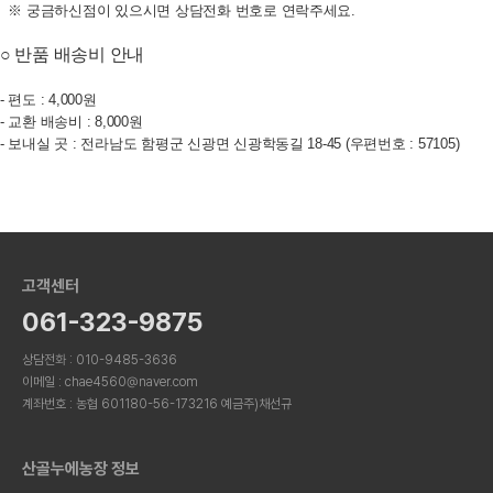
※ 궁금하신점이 있으시면 상담전화 번호로 연락주세요.
○ 반품 배송비
안내
- 편도 : 4,000원
- 교환 배송비 : 8,000원
- 보내실 곳 : 전라남도 함평군 신광면 신광학동길 18-45 (우편번호 : 57105)
고객센터
061-323-9875
상담전화 : 010-9485-3636
이메일 : chae4560@naver.com
계좌번호 : 농협 601180-56-173216 예금주)채선규
산골누에농장 정보