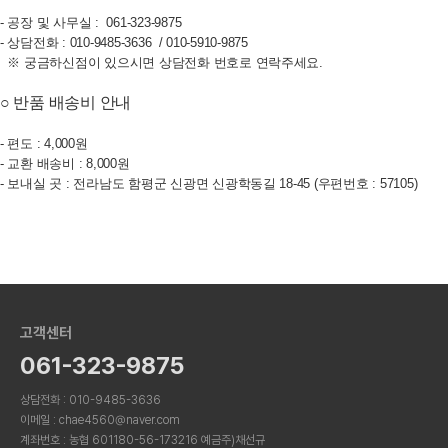
- 공장 및 사무실 : 061-323-9875
- 상담전화 : 010-9485-3636 / 010-5910-9875
※ 궁금하신점이 있으시면 상담전화 번호로 연락주세요.
○ 반품 배송비
안내
- 편도 : 4,000원
- 교환 배송비 : 8,000원
- 보내실 곳 : 전라남도 함평군 신광면 신광학동길 18-45 (우편번호 : 57105)
고객센터
061-323-9875
상담전화 : 010-9485-3636
이메일 : chae4560@naver.com
계좌번호 : 농협 601180-56-173216 예금주)채선규