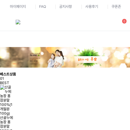
마이페이지
FAQ
공지사항
사용후기
쿠폰존
0
베스트상품
01
BEST
산골누에
농장 홍
잠분말