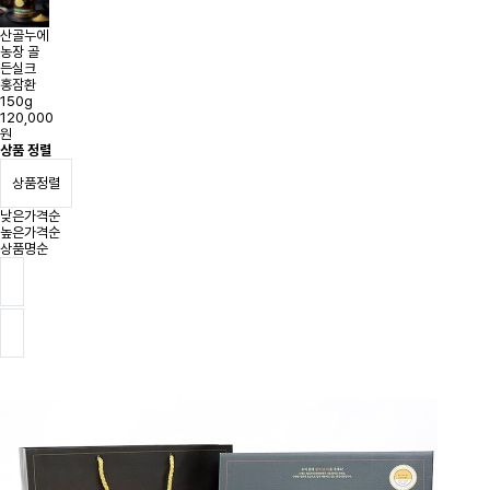
산골누에
농장 골
든실크
홍잠환
150g
120,000
원
상품 정렬
상품정렬
낮은가격순
높은가격순
상품명순