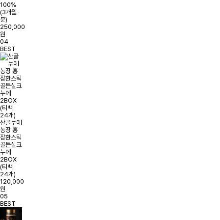
100%
(3개월
분)
250,000
원
04
BEST
산골누에
농장 홍
잠환스틱
골든실크
누에
2BOX
(티백
24개)
120,000
원
05
BEST