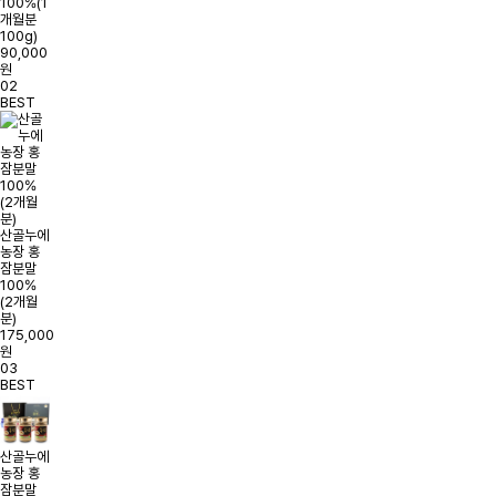
100%(1
개월분
100g)
90,000
원
02
BEST
산골누에
농장 홍
잠분말
100%
(2개월
분)
175,000
원
03
BEST
산골누에
농장 홍
잠분말